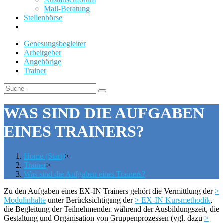
Mail-Beratung
Stellenbörse
Genesungsbegleiter
Arbeitgeber
Angehörige
Trainer
WAS SIND DIE AUFGABEN
EINES TRAINERS?
Home (Start)
>
Trainer
>
Was sind die Aufgaben eines Trainers?
Zu den Aufgaben eines EX-IN Trainers gehört die Vermittlung der
>
Modulinhalte
unter Berücksichtigung der
> EX-IN Kursmethodik
,
die Begleitung der Teilnehmenden während der Ausbildungszeit, die
Gestaltung und Organisation von Gruppenprozessen (vgl. dazu
>