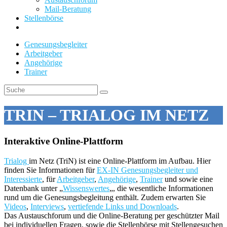
Mail-Beratung
Stellenbörse
Genesungsbegleiter
Arbeitgeber
Angehörige
Trainer
TRIN – TRIALOG IM NETZ
Interaktive Online-Plattform
Trialog
im Netz (TriN) ist eine Online-Plattform im Aufbau. Hier
finden Sie Informationen für
EX-IN Genesungsbegleiter und
Interessierte
, für
Arbeitgeber
,
Angehörige
,
Trainer
und sowie eine
Datenbank unter „
Wissenswertes
„, die wesentliche Informationen
rund um die Genesungsbegleitung enthält. Zudem erwarten Sie
Videos
,
Interviews
,
vertiefende Links und Downloads
.
Das Austauschforum und die Online-Beratung per geschützter Mail
bei individuellen Fragen, sowie die Stellenbörse mit Stellengesuchen